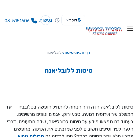
נגישות
$
דולר
03-5151606
דף הבית
‹
טיסות
‹
לובליאנה
טיסות ללובליאנה
טיסות ללובליאנה הן הדרך הנוחה להתחיל חופשה בסלובניה — יעד
המשלב עיר אירופית רגועה, טבע ירוק, אגמים ונופים מרשימים.
בעמוד זה תמצאו מידע על טיסות ללובליאנה, שדה התעופה, דרכי
הגעה לעיר וטיפים חשובים לפני שמזמינים את הטיסה.
מחפשים
פתרון מלא יותר מטיסה בלבד? ניתן לבדוק גם
חבילות נופש