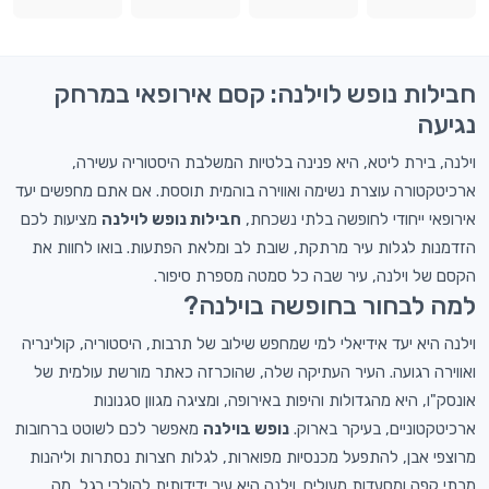
חבילות נופש לוילנה: קסם אירופאי במרחק
נגיעה
וילנה, בירת ליטא, היא פנינה בלטיות המשלבת היסטוריה עשירה,
ארכיטקטורה עוצרת נשימה ואווירה בוהמית תוססת. אם אתם מחפשים יעד
אירופאי ייחודי לחופשה בלתי נשכחת,
חבילות נופש לוילנה
מציעות לכם
הזדמנות לגלות עיר מרתקת, שובת לב ומלאת הפתעות. בואו לחוות את
הקסם של וילנה, עיר שבה כל סמטה מספרת סיפור.
למה לבחור בחופשה בוילנה?
וילנה היא יעד אידיאלי למי שמחפש שילוב של תרבות, היסטוריה, קולינריה
ואווירה רגועה. העיר העתיקה שלה, שהוכרזה כאתר מורשת עולמית של
אונסק"ו, היא מהגדולות והיפות באירופה, ומציגה מגוון סגנונות
ארכיטקטוניים, בעיקר בארוק.
נופש בוילנה
מאפשר לכם לשוטט ברחובות
מרוצפי אבן, להתפעל מכנסיות מפוארות, לגלות חצרות נסתרות וליהנות
מבתי קפה ומסעדות מעולים. וילנה היא עיר ידידותית להולכי רגל, מה