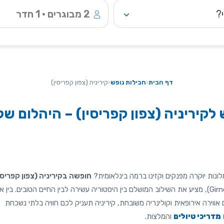
?
2 מבוגרים • 1 חדר
דף הבית
‹
חבילות נופש
‹
קיריניה (צפון קפריסין)
לקיריניה (צפון קפריסין) – היהלום של
ונות יוקרה מפנקים וקזינו ברמה בינלאומית?
חופשה בקיריניה (צפון קפריסי
היא בדיוק מה שחיפשתם. היעד המרהיב הזה, המכונה גם 'גירנה' (Girne), מציע את השילוב המושלם בין היסטוריה עשירה לבין החיים הטובים. בין
ווירה אירופאית וקולינריה משובחת, קיריניה תעניק לכם חוויה בלתי נשכחת
מדריכי טיולים
והמלצות.