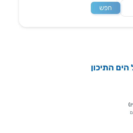
חפש
 הים התיכון
ן)
 אם